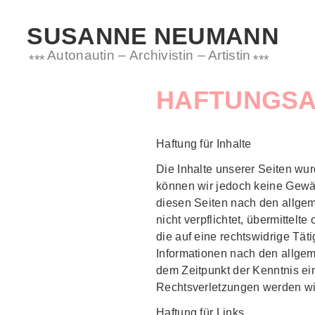
SUSANNE NEUMANN
Skip
to
Autonautin – Archivistin – Artistin
main
navigation
HAFTUNGS
Haftung für Inhalte
Die Inhalte unserer Seiten wurde
können wir jedoch keine Gewäh
diesen Seiten nach den allgem
nicht verpflichtet, übermitte
die auf eine rechtswidrige Tät
Informationen nach den allgem
dem Zeitpunkt der Kenntnis e
Rechtsverletzungen werden wi
Haftung für Links