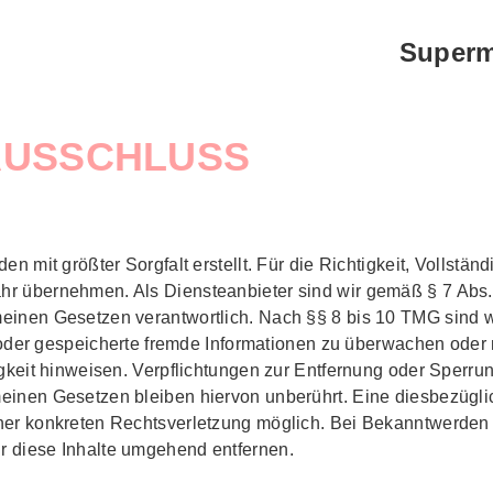
Show navigati
Super
AUSSCHLUSS
n mit größter Sorgfalt erstellt. Für die Richtigkeit, Vollständi
r übernehmen. Als Diensteanbieter sind wir gemäß § 7 Abs.
einen Gesetzen verantwortlich. Nach §§ 8 bis 10 TMG sind w
lte oder gespeicherte fremde Informationen zu überwachen ode
igkeit hinweisen. Verpflichtungen zur Entfernung oder Sperr
einen Gesetzen bleiben hiervon unberührt. Eine diesbezüglic
iner konkreten Rechtsverletzung möglich. Bei Bekanntwerde
r diese Inhalte umgehend entfernen.